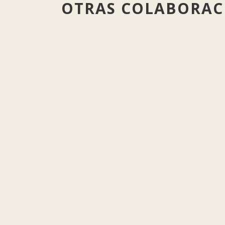
OTRAS COLABORAC
WAGNER – DER RING DES
NIBELUNGEN – HIGHLIGHTS
(DVD/ BLU-RAY)
Orquestra de la Comunitat Valenciana...