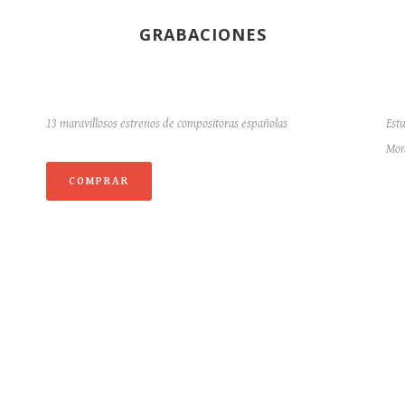
GRABACIONES
13 maravillosos estrenos de compositoras españolas
Estu
Mon
COMPRAR