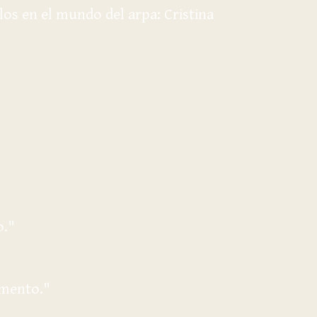
os en el mundo del arpa: Cristina
o."
umento."