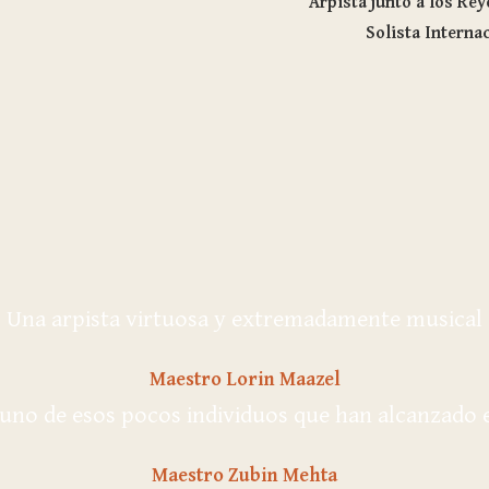
Arpista junto a los Re
Solista Internac
Una arpista virtuosa y extremadamente musical
Maestro Lorin Maazel
uno de esos pocos individuos que han alcanzado el
Maestro Zubin Mehta