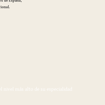
yes de España,
ional.
 nivel más alto de su especialidad