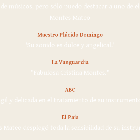
de músicos, pero sólo puedo destacar a uno de ell
Montes Mateo
Maestro Plácido Domingo
"Su sonido es dulce y angelical."
La Vanguardia
"Fabulosa Cristina Montes."
ABC
gil y delicada en el tratamiento de su instrument
El País
 Mateo desplegó toda la sensibilidad de su instr