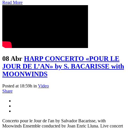
Read More
08 Abr
HARP CONCERTO «POUR LE
JOUR DE L’AN» by S. BACARISSE with
MOONWINDS
Posted at 18:59h
in
Video
Share
Concerto pour le Jour de l'an by Salvador Bacarisse, with
Moowinds Ensemble conducted by Joan Enric Lluna. Live concert